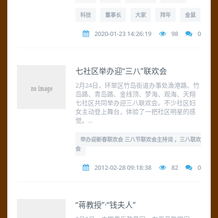
科技
董事长
大家
拜年
金鼠
2020-01-23 14:26:19
98
0
七社区举办迎“三八”联欢会
2月24日，环翠区竹岛街道办事处渔港路、竹
岛路、青岛路、金线顶、梦海、观海、天翔
七社区共同举办迎三八联欢会。不少社区妇
女主动登上舞台，体验了一把社区明星的感
觉。...
举办迎新春联欢会 三八节联欢会主持词 ，三八联欢
会
2012-02-28 09:18:38
82
0
“蒋教授”·“钱夫人”