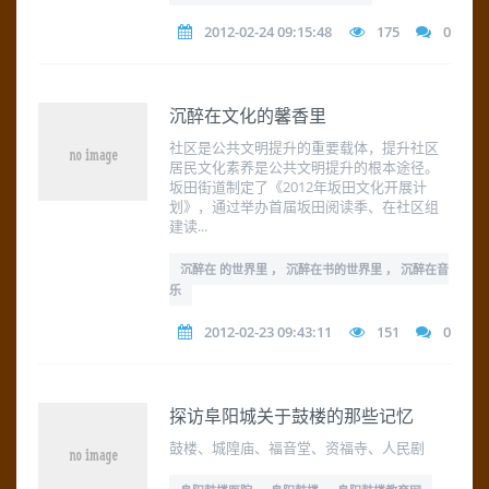
2012-02-24 09:15:48
175
0
沉醉在文化的馨香里
社区是公共文明提升的重要载体，提升社区
居民文化素养是公共文明提升的根本途径。
坂田街道制定了《2012年坂田文化开展计
划》，通过举办首届坂田阅读季、在社区组
建读...
沉醉在 的世界里 ， 沉醉在书的世界里 ， 沉醉在音
乐
2012-02-23 09:43:11
151
0
探访阜阳城关于鼓楼的那些记忆
鼓楼、城隍庙、福音堂、资福寺、人民剧