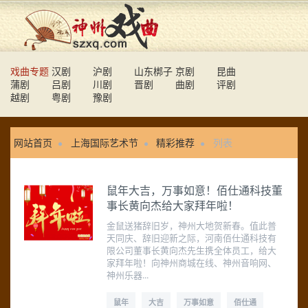
戏曲专题
汉剧
沪剧
山东梆子
京剧
昆曲
蒲剧
吕剧
川剧
晋剧
曲剧
评剧
越剧
粤剧
豫剧
网站首页
上海国际艺术节
精彩推荐
列表
鼠年大吉，万事如意！佰仕通科技董
事长黄向杰给大家拜年啦！
金鼠送猪辞旧岁，神州大地贺新春。值此普
天同庆、辞旧迎新之际，河南佰仕通科技有
限公司董事长黄向杰先生携全体员工，给大
家拜年啦！向神州商城在线、神州音响网、
神州乐器...
鼠年
大吉
万事如意
佰仕通