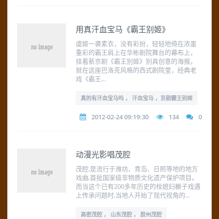
用真汗血宝马《霸王别姬》
虞姬一袭素衣，没有彩扮，轻轻地倚在浓墨
重彩的霸王肩上在华彬剧院舞台的幕布上，
挂着新京剧《霸王别姬》别具创意的海报。
就在这座巴洛克风格的西式剧院里，经典老
戏《霸王...
真的有汗血宝马吗 ， 汗血宝马 ，京剧霸王别姬
2012-02-24 09:19:30
134
0
动漫光影唱茂腔
茂腔,是流行于潍坊、青岛、日照等地的地方
戏曲,首批国家级非物质文化遗产保护项目。
而当这个已有200多年历史的栓媳妇橛子戏遇
上传承问题时,当地人开始了现代视角的...
高密茂腔 ， 山东茂腔 ， 胶州茂腔