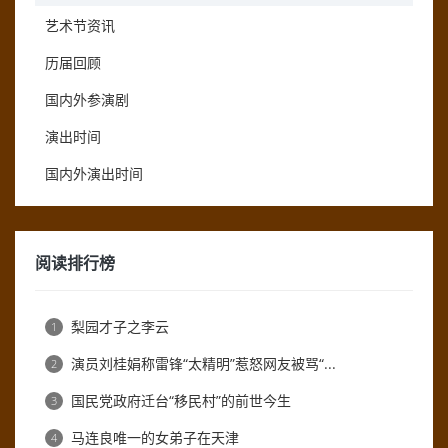
艺术节资讯
历届回顾
国内外参演剧
演出时间
国内外演出时间
阅读排行榜
梨园才子之李云
1
演员刘桂娟称雷锋“太精明”惹怒网友被骂“...
2
国民党政府迁台“移民村”的前世今生
3
马连良唯一的女弟子在天津
4