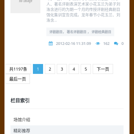
人、著名评剧表演艺术家小花玉兰为弟子刘
洛含进行的为期一个月的传授评剧经典剧目
强化集训宣告完成。龙年春节小花玉兰、刘
洛含...
评剧剧目， 著名评剧剧目 ， 评剧经典剧目
2012-02-16 11:31:09
162
0
共1197条
1
2
3
4
5
下一页
最后一页
栏目索引
场馆介绍
精彩推荐