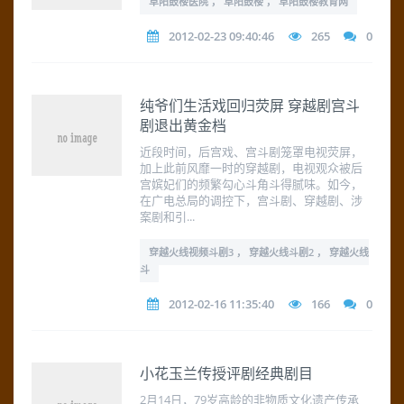
阜阳鼓楼医院 ， 阜阳鼓楼 ， 阜阳鼓楼教育网
2012-02-23 09:40:46
265
0
纯爷们生活戏回归荧屏 穿越剧宫斗
剧退出黄金档
近段时间，后宫戏、宫斗剧笼罩电视荧屏，
加上此前风靡一时的穿越剧，电视观众被后
宫嫔妃们的频繁勾心斗角斗得腻味。如今，
在广电总局的调控下，宫斗剧、穿越剧、涉
案剧和引...
穿越火线视频斗剧3 ， 穿越火线斗剧2 ， 穿越火线
斗
2012-02-16 11:35:40
166
0
小花玉兰传授评剧经典剧目
2月14日，79岁高龄的非物质文化遗产传承