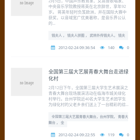
2月5日，中国声乐教育家、女高音歌唱家、
中央音乐学院教授蒋英在北京辞世，享年92
岁。 蒋英年轻时负笈欧洲，并在国际大赛中
获奖，以音域宽广优美著称，是音乐界公认
的...
钱夫人 ， 钱夫人拼图 ， 武林外传钱夫人， 钱夫
2012-02-24 09:36:54
140
0
全国第三届大艺展青春大舞台走进绿
化村
2月12日下午，全国第三届大学生艺术展演之
青春大舞台现场展演活动在临海市城关绿化
村举行。台州学院近40名大学生艺术团学生
为绿化村的父老乡亲们送上了一台精彩的综...
全国第三届大艺展青春大舞台，台州学院， 青春大
舞台 ， 全
2012-02-24 09:22:55
119
0