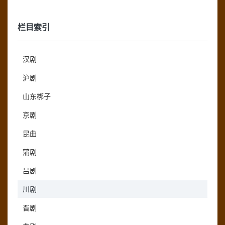
栏目索引
汉剧
沪剧
山东梆子
京剧
昆曲
蒲剧
吕剧
川剧
晋剧