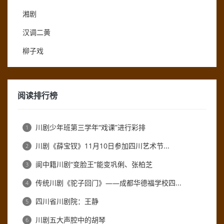
湘剧
汉调二黄
柳子戏
阅读排行榜
川剧少年班第三学年“戏课”进行彩排
1
川剧《薛宝钗》11月10日参加四川艺术节...
2
阆中籍川剧“变脸王”能变巩俐、张柏芝
3
传统川剧《驼子回门》——成都华德福学校四...
4
四川省川剧院：王静
5
川剧五大声腔中的胡琴
6