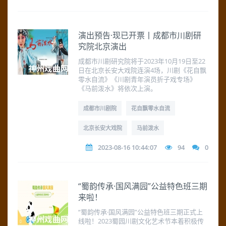
演出预告·现已开票丨成都市川剧研
究院北京演出
成都市川剧研究院将于2023年10月19日至22
日在北京长安大戏院连演4场，川剧《花自飘
零水自流》《川剧青年演员折子戏专场》
《马前泼水》将依次上演。
成都市川剧院
花自飘零水自流
北京长安大戏院
马前泼水
2023-08-16 10:44:07
94
0
“蜀韵传承·国风满园”公益特色班三期
来啦！
“蜀韵传承·国风满园”公益特色班三期正式上
线啦！2023蜀园川剧文化艺术节本着积极传