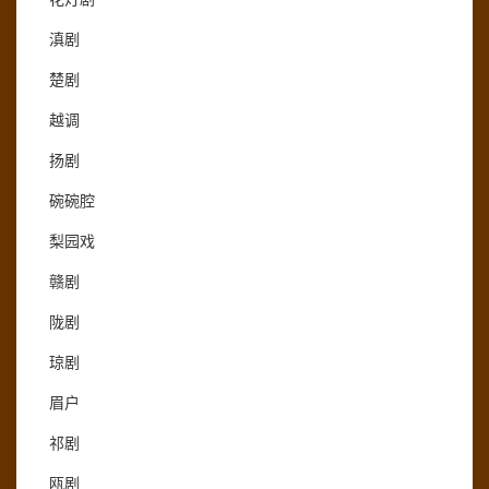
滇剧
楚剧
越调
扬剧
碗碗腔
梨园戏
赣剧
陇剧
琼剧
眉户
祁剧
瓯剧