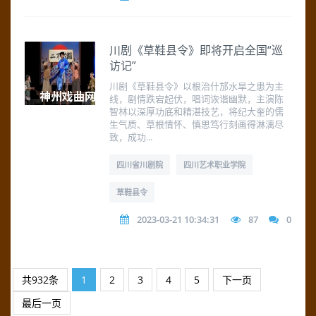
川剧《草鞋县令》即将开启全国“巡
访记”
川剧《草鞋县令》以根治什邡水旱之患为主
线，剧情跌宕起伏，唱词诙谐幽默，主演陈
智林以深厚功底和精湛技艺，将纪大奎的儒
生气质、草根情怀、慎思笃行刻画得淋漓尽
致，成功...
四川省川剧院
四川艺术职业学院
草鞋县令
2023-03-21 10:34:31
87
0
共932条
1
2
3
4
5
下一页
最后一页