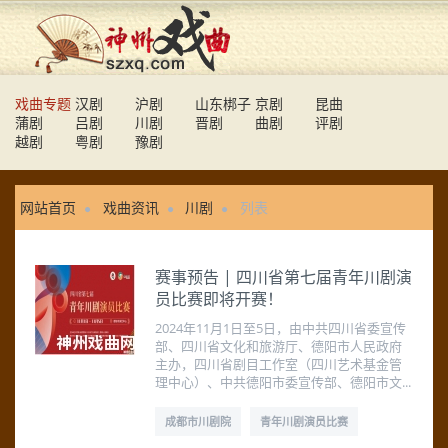
戏曲专题
汉剧
沪剧
山东梆子
京剧
昆曲
蒲剧
吕剧
川剧
晋剧
曲剧
评剧
越剧
粤剧
豫剧
网站首页
戏曲资讯
川剧
列表
赛事预告 | 四川省第七届青年川剧演
员比赛即将开赛！
2024年11月1日至5日，由中共四川省委宣传
部、四川省文化和旅游厅、德阳市人民政府
主办，四川省剧目工作室（四川艺术基金管
理中心）、中共德阳市委宣传部、德阳市文...
成都市川剧院
青年川剧演员比赛