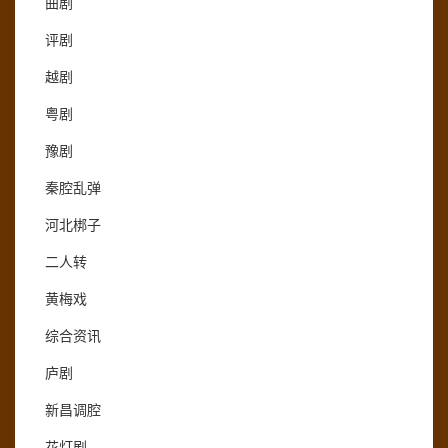
曲剧
评剧
越剧
粤剧
豫剧
秦腔乱弹
河北梆子
二人转
黄梅戏
综合资讯
庐剧
新昌调腔
花灯剧