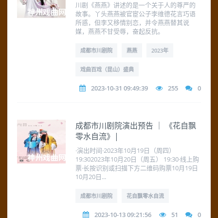
川剧《燕燕》讲述的是一个关于人的尊严的
故事。丫头燕燕被官宦公子李维德花言巧语
所惑，但李又移情别恋，并令燕燕替其说
媒，燕燕不甘受辱，奋起反抗。
成都市川剧院
燕燕
2023年
戏曲百戏（昆山）盛典
2023-10-31 09:49:39
255
0
成都市川剧院演出预告 ｜ 《花自飘
零水自流》|
·演出时间·2023年10月19日（周四）
19:302023年10月20日（周五） 19:30·线上购
票·长按识别或扫描下方二维码购票10月19日
10月20日...
成都市川剧院
花自飘零水自流
2023-10-13 09:21:56
51
0