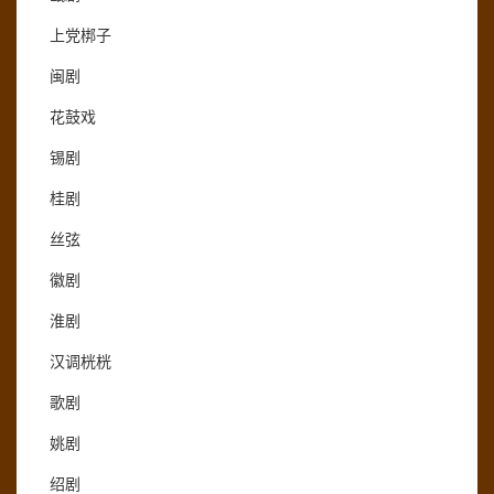
上党梆子
闽剧
花鼓戏
锡剧
桂剧
丝弦
徽剧
淮剧
汉调桄桄
歌剧
姚剧
绍剧