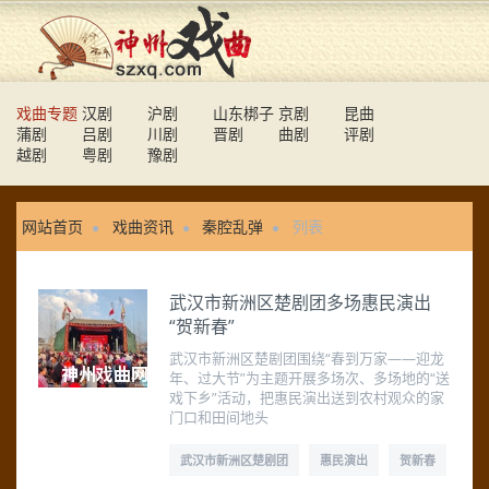
戏曲专题
汉剧
沪剧
山东梆子
京剧
昆曲
蒲剧
吕剧
川剧
晋剧
曲剧
评剧
越剧
粤剧
豫剧
网站首页
戏曲资讯
秦腔乱弹
列表
武汉市新洲区楚剧团多场惠民演出
“贺新春”
武汉市新洲区楚剧团围绕“春到万家——迎龙
年、过大节”为主题开展多场次、多场地的“送
戏下乡”活动，把惠民演出送到农村观众的家
门口和田间地头
武汉市新洲区楚剧团
惠民演出
贺新春