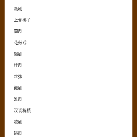
瓯剧
上党梆子
闽剧
花鼓戏
锡剧
桂剧
丝弦
徽剧
淮剧
汉调桄桄
歌剧
姚剧