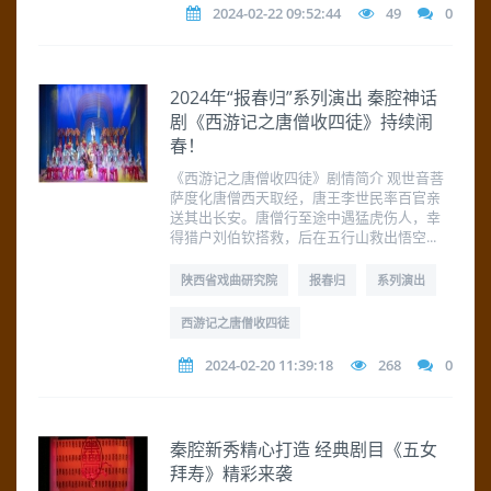
2024-02-22 09:52:44
49
0
2024年“报春归”系列演出 秦腔神话
剧《西游记之唐僧收四徒》持续闹
春！
《西游记之唐僧收四徒》剧情简介 观世音菩
萨度化唐僧西天取经，唐王李世民率百官亲
送其出长安。唐僧行至途中遇猛虎伤人，幸
得猎户刘伯钦搭救，后在五行山救出悟空...
陕西省戏曲研究院
报春归
系列演出
西游记之唐僧收四徒
2024-02-20 11:39:18
268
0
秦腔新秀精心打造 经典剧目《五女
拜寿》精彩来袭