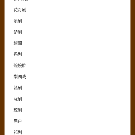
花灯剧
滇剧
楚剧
越调
扬剧
碗碗腔
梨园戏
赣剧
陇剧
琼剧
眉户
祁剧