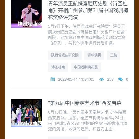
青年演员王航携秦腔历史剧《诗圣杜
甫》亮相广州参加第31届中国戏剧梅
花奖终评竞演
5月9日下午，陕西省戏曲研究院青年演员王
航携秦腔历史剧《诗圣杜甫》亮相广州蓓蕾
剧院，参加第31届中国戏剧梅花奖现场竞演
（终评），与其他选手进行最后角逐。
陕西省戏曲研究院
青年演员
王航
诗圣杜甫
中国戏剧梅花奖
2023-05-11 11:34:05
258
0
“第九届中国秦腔艺术节”西安启幕
6月13日晚，“第九届中国秦腔艺术节”在陕西
西安启幕。据悉，秦腔节将持续至6月24日，
来自西北5省区33个剧团的名家与新秀将用精
湛的演技、地道的唱腔，在西安主会...