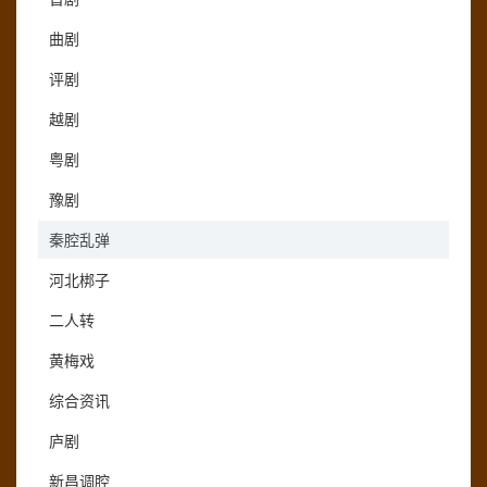
曲剧
评剧
越剧
粤剧
豫剧
秦腔乱弹
河北梆子
二人转
黄梅戏
综合资讯
庐剧
新昌调腔