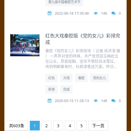
第九届中国秦腔艺术节
2022-06-18 17:35:46
146
0
红色大戏秦腔版《党的女儿》彩排完
成
秦腔《党的女儿》彩排现场（ 记者 尚洪涛 摄
） 一声声对党的呼唤，共产党员田玉梅屹立
在山头，昂首挺胸，坚信不惧狂风冰雪压，
待到明朝春来时，杜鹃清香送万家。昨日...
红色
大戏
秦腔
党的女儿
彩排
完成
2020-05-15 11:28:13
148
0
共603条
1
2
3
4
5
下一页