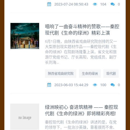
2023-07-24 08:50:43
104
0
唱响了一曲奋斗精神的赞歌——秦腔
现代剧《生命的绿洲》精彩上演
6月1日晚，由陕西省戏曲研究院创排的又一
大型原创现实题材作品——秦腔现代剧《生
命的绿洲》在院剧场隆重上演，省文化和旅
游厅党组书记、厅长高阳，党组成员、副厅
长刘海...
陕西省戏曲研究院
生命的绿洲
现代剧
2023-06-03 15:44:29
100
0
绿洲映初心 奋进筑精神 —— 秦腔现
代剧《生命的绿洲》即将精彩亮相!
秦腔现代剧《生命的绿洲》讲述的是，在党
的领导下，一批治沙英雄，靠着锲而不舍、