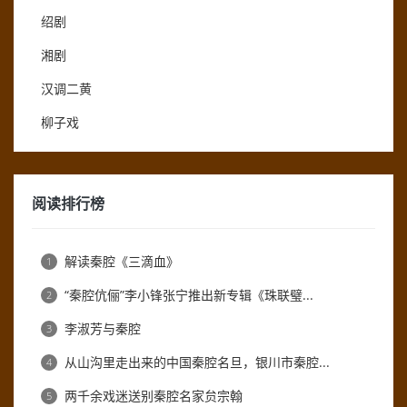
绍剧
湘剧
汉调二黄
柳子戏
阅读排行榜
解读秦腔《三滴血》
1
“秦腔伉俪”李小锋张宁推出新专辑《珠联璧...
2
李淑芳与秦腔
3
从山沟里走出来的中国秦腔名旦，银川市秦腔...
4
两千余戏迷送别秦腔名家贠宗翰
5