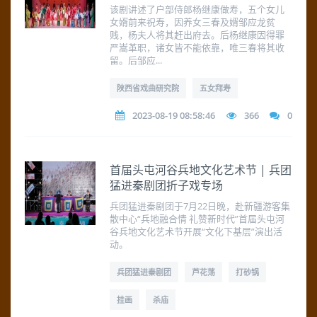
该剧讲述了户部侍郎杨继康做寿，五个女儿
女婿前来祝寿，因养女三春及婿邹应龙贫
贱，杨夫人将其赶出府去。后杨继康因得罪
严嵩革职，诸女皆不能依靠，唯三春将其收
留。后邹应...
陕西省戏曲研究院
五女拜寿
2023-08-19 08:58:46
366
0
首届头屯河谷兵地文化艺术节 | 兵团
猛进秦剧团折子戏专场
兵团猛进秦剧团于7月22日晚，赴新疆游客集
散中心“兵地融合情 礼赞新时代”首届头屯河
谷兵地文化艺术节开展“文化下基层”演出活
动。
兵团猛进秦剧团
芦花荡
打砂锅
挂画
杀庙