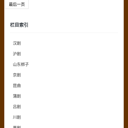
最后一页
栏目索引
汉剧
沪剧
山东梆子
京剧
昆曲
蒲剧
吕剧
川剧
晋剧