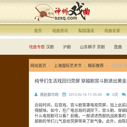
首页
戏曲资讯
梨园漫话
戏曲名家
戏曲专题
汉剧
沪剧
山东梆子
京剧
昆曲
网站首页
上海国际艺术节
精彩推荐
纯爷们生
纯爷们生活戏回归荧屏 穿越剧宫斗剧退出黄金
燕赵都市网
2012-02-16 11:35:40
0
次
近段时间，后宫戏、宫斗剧笼罩电视荧屏，加上此前
得腻味。如今，在广电总局的调控下，宫斗剧、穿越
什么电视剧可以看？前晚，一部讲述西部抗战故事的
部剧的爷们儿气息给荧屏带来了新气象。此外，由陈