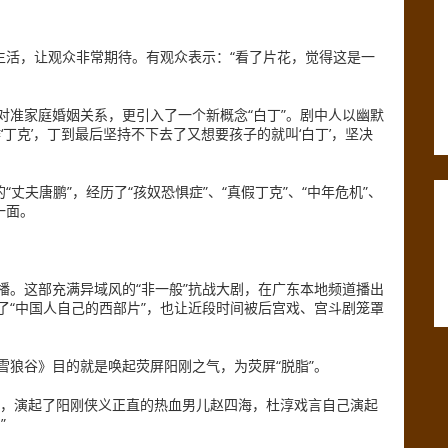
生活，让观众非常期待。有观众表示：“看了片花，觉得这是一
对准家庭婚姻关系，更引入了一个新概念“白丁”。剧中人以幽默
丁克’，丁到最后坚持不下去了又想要孩子的就叫‘白丁’，坚决
丈夫唐鹏”，经历了“孩奴恐惧症”、“真假丁克”、“中年危机”、
一面。
播。这部充满异域风的“非一般”抗战大剧，在广东本地频道播出
了“中国人自己的西部片”，也让近段时间被后宫戏、宫斗剧笼罩
雪狼谷》目的就是唤起荧屏阳刚之气，为荧屏“脱脂”。
海，演起了阳刚侠义正直的热血男儿赵四海，杜淳戏言自己演起
”