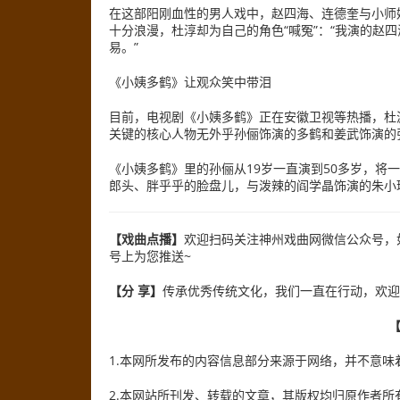
在这部阳刚血性的男人戏中，赵四海、连德奎与小师
十分浪漫，杜淳却为自己的角色“喊冤”：“我演的赵
易。”
《小姨多鹤》让观众笑中带泪
目前，电视剧《小姨多鹤》正在安徽卫视等热播，杜
关键的核心人物无外乎孙俪饰演的多鹤和姜武饰演的
《小姨多鹤》里的孙俪从19岁一直演到50多岁，将
郎头、胖乎乎的脸盘儿，与泼辣的阎学晶饰演的朱小
【戏曲点播】
欢迎扫码关注神州戏曲网微信公众号，
号上为您推送~
【分 享】
传承优秀传统文化，我们一直在行动，欢迎
1.本网所发布的内容信息部分来源于网络，并不意
2.本网站所刊发、转载的文章，其版权均归原作者所