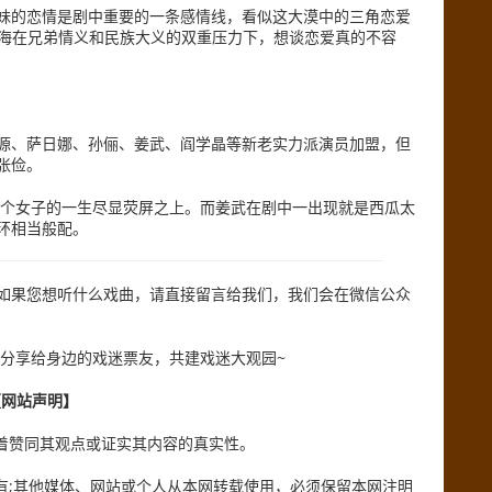
妹的恋情是剧中重要的一条感情线，看似这大漠中的三角恋爱
四海在兄弟情义和民族大义的双重压力下，想谈恋爱真的不容
源、萨日娜、孙俪、姜武、阎学晶等新老实力派演员加盟，但
张俭。
一个女子的一生尽显荧屏之上。而姜武在剧中一出现就是西瓜太
环相当般配。
如果您想听什么戏曲，请直接留言给我们，我们会在微信公众
分享给身边的戏迷票友，共建戏迷大观园~
【网站声明】
味着赞同其观点或证实其内容的真实性。
有;其他媒体、网站或个人从本网转载使用，必须保留本网注明