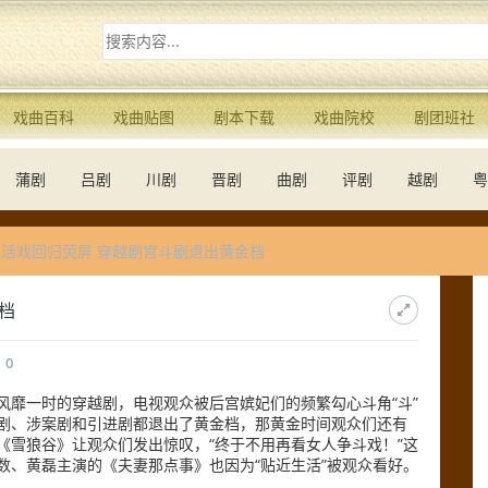
戏曲百科
戏曲贴图
剧本下载
戏曲院校
剧团班社
蒲剧
吕剧
川剧
晋剧
曲剧
评剧
越剧
粤
活戏回归荧屏 穿越剧宫斗剧退出黄金档
档
0
风靡一时的穿越剧，电视观众被后宫嫔妃们的频繁勾心斗角“斗”
剧、涉案剧和引进剧都退出了黄金档，那黄金时间观众们还有
《雪狼谷》让观众们发出惊叹，“终于不用再看女人争斗戏！”这
数、黄磊主演的《夫妻那点事》也因为“贴近生活”被观众看好。