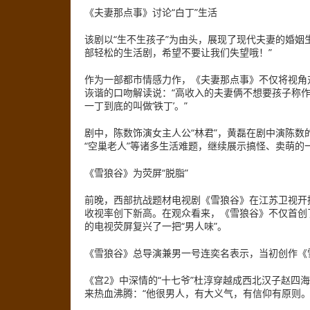
《夫妻那点事》讨论“白丁”生活
该剧以“生不生孩子”为由头，展现了现代夫妻的婚姻
部轻松的生活剧，希望不要让我们失望哦！”
作为一部都市情感力作，《夫妻那点事》不仅将视角
诙谐的口吻解读说：“高收入的夫妻俩不想要孩子称作‘
一丁到底的叫做‘铁丁’。”
剧中，陈数饰演女主人公“林君”，黄磊在剧中演陈数的“
“空巢老人”等诸多生活难题，继续展示搞怪、卖萌的
《雪狼谷》为荧屏“脱脂”
前晚，西部抗战题材电视剧《雪狼谷》在江苏卫视开
收视率创下新高。在观众看来，《雪狼谷》不仅首创
的电视荧屏复兴了一把“男人味”。
《雪狼谷》总导演兼男一号连奕名表示，当初创作《
《宫2》中深情的“十七爷”杜淳穿越成西北汉子赵四
来热血沸腾：“他很男人，有大义气，有信仰有原则。