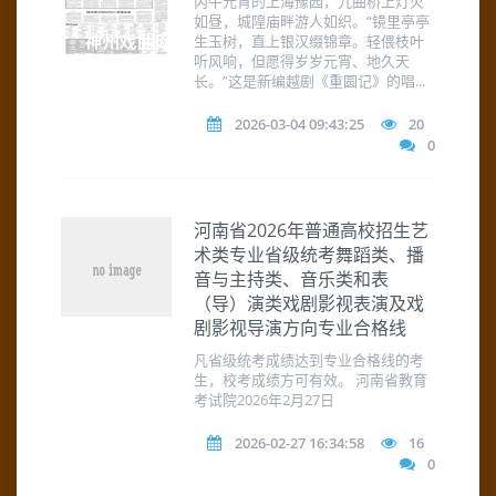
丙午元宵的上海豫园，九曲桥上灯火
如昼，城隍庙畔游人如织。“镜里亭亭
生玉树，直上银汉缀锦章。轻偎枝叶
听风响，但愿得岁岁元宵、地久天
长。”这是新编越剧《重圆记》的唱...
2026-03-04 09:43:25
20
0
河南省2026年普通高校招生艺
术类专业省级统考舞蹈类、播
音与主持类、音乐类和表
（导）演类戏剧影视表演及戏
剧影视导演方向专业合格线
凡省级统考成绩达到专业合格线的考
生，校考成绩方可有效。 河南省教育
考试院2026年2月27日
2026-02-27 16:34:58
16
0