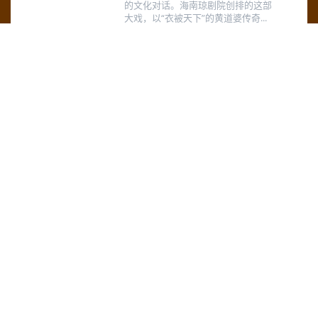
的文化对话。海南琼剧院创排的这部
大戏，以“衣被天下”的黄道婆传奇...
2025-11-08 09:06:22
33
0
突发讣告！著名表演艺术家在
河南逝世
王善朴先生是豫剧界的泰斗级人物，
其艺术生涯跨越数十载，为豫剧的传
承与发展作出了卓越贡献
2025-08-06 18:15:11
100
0
安徽省徽京剧院2025戏曲、民
乐培训班招生简章！
一、课程设置1.大班（6 - 8人）：教授