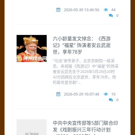
2026-05-30 13:46:56
44
0
六小龄童发文悼念：《西游
记》“福星” 饰演者安云武逝
世，享年78岁
“马派”亲传弟子、北京京剧院一级演
员、央视版《西游记》中“福星”的饰演
者安云武先生于2026年5月28日20时
42分因病在北京逝世，享年78岁。他
的离世是京剧“...
2026-05-29 16:07:48
10
0
中共中央宣传部等5部门联合印
发《戏剧振兴三年行动计划