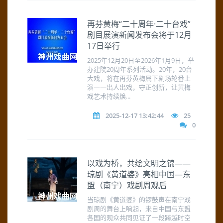
再芬黄梅“二十周年·二十台戏”
剧目展演新闻发布会将于12月
17日举行
2025年12月20日至2026年1月9日，举
办建院20周年系列活动。20年，20台
大戏，将在再芬黄梅属下剧场轮番上
演——出人出戏，守正创新，让黄梅
戏艺术持续焕...
2025-12-17 13:42:44
25
0
以戏为桥，共绘文明之锦——
琼剧《黄道婆》亮相中国—东
盟（南宁）戏剧周观后
当琼剧《黄道婆》的锣鼓声在南宁戏
剧周的舞台上响起，来自中国与东盟
各国的观众共同见证了一段跨越时空