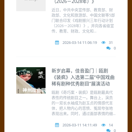
（2026－2028年）》
近日，中共中央宣传部、教育部、财
政部、文化和旅游部、中国文联等5部
门联合印发《戏剧振兴三年行动计划
（2026－2028年）》，并向各省级宣
传、教育、财政、文化和...
2026-03-14 11:06:19
31
0
新岁启幕，佳音盈门｜瓯剧
《装疯》入选第二届“中国戏曲
稀有剧种优秀剧目”展演活动
瓯剧《奇巧案・装疯》是瓯剧最具代
表性的传统剧目之一。舞台上，演员
的一双长水袖成为赵玉贞的情感代言
体，把人物内心的悲愤、冤屈夸张地
表现出来。同时，通过面部表情的细...
2026-03-11 14:11:49
14
0