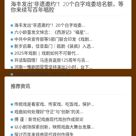
海丰发出“非遗邀约”！20个白字戏委培名额，等
你来续写百年唱腔
海丰发出“非遗邀约”！20个白字戏委...
六小龄童发文悼念：《西游记》“福星”...
中共中央宣传部等5部门联合印发《戏剧...
新岁启幕，佳音盈门｜瓯剧《装疯》入选...
2025年戏剧 | 戏剧如何不可替代...
共话梨园情！马连良诞辰125周年与吉...
河南一豫剧团冒雪坚持演出2小时，台下...
中国戏曲文化根脉与振兴之道
河南省2026年普通高校招生艺术类专...
推荐资讯
再芬黄梅“二十周年·二十台戏”剧目展...
以戏为桥，共绘文明之锦——琼剧《黄道...
突发讣告！著名表演艺术家在河南逝世
传统戏是看家戏、传家戏、吃饭戏，保护...
安徽省徽京剧院2025戏曲、民乐培训...
戏曲如何处理好“守正”与“创新”的关...
校园有“戏” 青春相“剧”，成都！我...
傅 谨｜新世纪戏曲现代戏创作成就论
以小剧场探索创新，映照戏曲大舞台发展...
探讨百年来戏曲现代戏创作得失