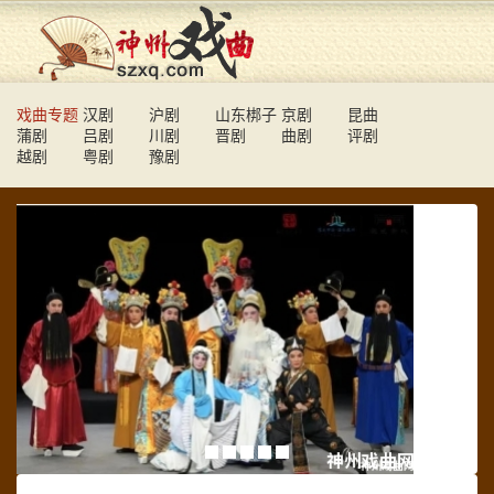
戏曲专题
汉剧
沪剧
山东梆子
京剧
昆曲
蒲剧
吕剧
川剧
晋剧
曲剧
评剧
越剧
粤剧
豫剧