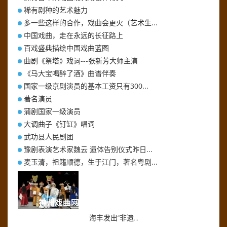
稀有剧种的艺术魅力
多一些这样的合作，戏曲会更火（艺术生...
中国戏曲，走在永远的长征路上
百戏盛典描绘中国戏曲蓝图
曲剧《祭塔》戏词---张新芳大师主演
《马大宝喝醉了酒》曲谱伴奏
国家一级京剧演员的基本工资只有300...
著名演员
蒲剧国家一级演员
大调曲子《钉缸》唱词
武功县人民剧团
豫剧表演艺术家魏云 遗体告别仪式昨日...
麦玉清，祖籍顺德，生于江门，著名粤剧...
海丰发出“非遗...