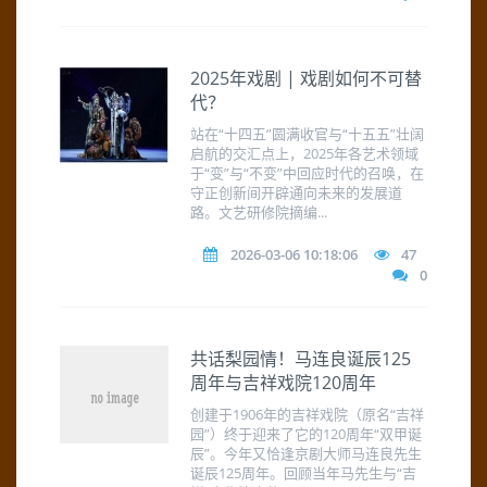
2025年戏剧 | 戏剧如何不可替
代？
站在“十四五”圆满收官与“十五五”壮阔
启航的交汇点上，2025年各艺术领域
于“变”与“不变”中回应时代的召唤，在
守正创新间开辟通向未来的发展道
路。文艺研修院摘编...
2026-03-06 10:18:06
47
0
共话梨园情！马连良诞辰125
周年与吉祥戏院120周年
创建于1906年的吉祥戏院（原名“吉祥
园”）终于迎来了它的120周年“双甲诞
辰”。今年又恰逢京剧大师马连良先生
诞辰125周年。回顾当年马先生与“吉