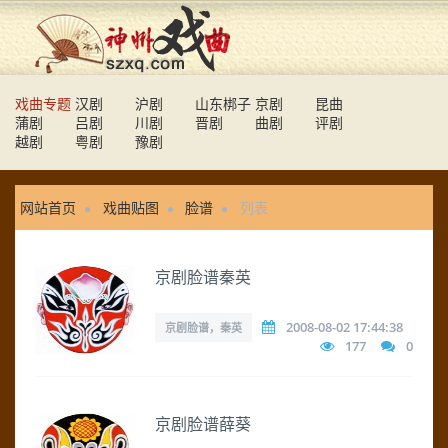
戏曲专题
汉剧
沪剧
山东梆子
京剧
昆曲
蒲剧
吕剧
川剧
晋剧
曲剧
评剧
越剧
粤剧
豫剧
网站首页
戏曲贴图
脸谱
列表
京剧脸谱秦英
2008-08-02 17:44:38
京剧脸谱，秦英
177
0
京剧脸谱薛葵