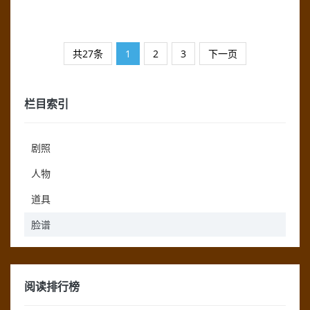
共27条
1
2
3
下一页
栏目索引
剧照
人物
道具
脸谱
阅读排行榜