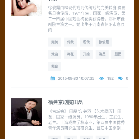
徐俊霞由唱现代戏到传统戏的完美转身 豫剧
名旦徐俊霞，1971年生，国家一级演员，第
二十四届中国戏曲梅花奖获得者，郑州市豫
剧院主演之一。她出生于河南省信阳市息县
的...
完美
传统
现代
徐俊霞
戏曲
梅花
开始
演员
剧团
舞台
2015-09-30 10:07:35
192
0
福建京剧院田磊
《古城会》 田磊 饰 关羽 【艺术简历】 田
磊，国家一级演员，1980年出生，工武生、
老生。上海戏曲学校毕业，第四届中国优秀
青年演员研究生班研究生，首届中国京剧...