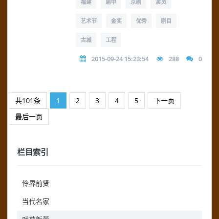
福建
届中
京剧
演员
艺术节
金奖
优秀
剧目
古城
工程
2015-09-24 15:23:54
288
0
共101条
1
2
3
4
5
下一页
最后一页
栏目索引
伶界前贤
当代名家