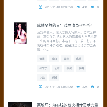
2015-11-10 10:08:50
431
0
成绩斐然的青年戏曲演员-孙宁宁
演戏先做人，做人要做大写的人，要吃苦在
前，享受在后 把对艺术的追求做为自己执著
一生的奋斗目标，本着干一行，爱一行，不
管各种条件多艰难，都会想法设法努力去克
服，化...
演员
戏曲
青年
成绩
孙宁宁
艺术
表演
演出
小品
剧团
2015-11-06 13:48:20
325
0
惠敏莉：为秦腔的薪火相传贡献力量