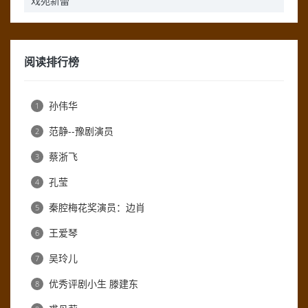
戏苑新蕾
阅读排行榜
孙伟华
1
范静--豫剧演员
2
蔡浙飞
3
孔莹
4
秦腔梅花奖演员：边肖
5
王爱琴
6
吴玲儿
7
优秀评剧小生 滕建东
8