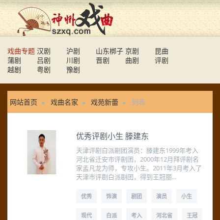
戏曲专题
汉剧
沪剧
山东梆子
京剧
昆曲
蒲剧
吕剧
川剧
晋剧
曲剧
评剧
越剧
粤剧
豫剧
网站首页
戏曲名家
戏苑新蕾
列表
优秀评剧小生 滕建东
天津评剧白派剧团演员：滕建东1999年考入
河北省迁安市评剧团，2000年12月拜评剧名
家孟凡龙为师，专攻小生。2011年3月考入了
天津市评剧白派剧团，得到王冠丽...
优秀
饰演
剧团
演员
小生
现代
白派
考入
河北省
王冠