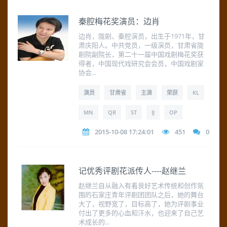
秦腔梅花奖演员：边肖
边肖，陇剧、秦腔演员，出生于1971年，甘
肃庆阳人。中共党员，一级演员，甘肃省陇
剧院副院长，第二十一届中国戏剧梅花奖获
得者，中国现代戏研究会会员，中国戏剧家
协会...
演员
甘肃省
主演
荣获
KL
MN
QR
ST
IJ
OP
2015-10-08 17:24:01
451
0
记优秀评剧花派传人----赵继兰
赵继兰自从融入有着良好艺术传统和创作氛
围的石家庄青年评剧团团队之后，她的舞台
大了，视野宽了，目标高了，她为评剧事业
付出了更多的心血和汗水，也迎来了自己艺
术成长的...