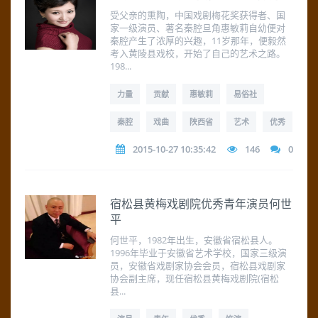
受父亲的熏陶，中国戏剧梅花奖获得者、国
家一级演员、著名秦腔旦角惠敏莉自幼便对
秦腔产生了浓厚的兴趣，11岁那年，便毅然
考入黄陵县戏校，开始了自己的艺术之路。
198...
力量
贡献
惠敏莉
易俗社
秦腔
戏曲
陕西省
艺术
优秀
2015-10-27 10:35:42
146
0
宿松县黄梅戏剧院优秀青年演员何世
平
何世平，1982年出生，安徽省宿松县人。
1996年毕业于安徽省艺术学校，国家三级演
员，安徽省戏剧家协会会员，宿松县戏剧家
协会副主席，现任宿松县黄梅戏剧院(宿松
县...