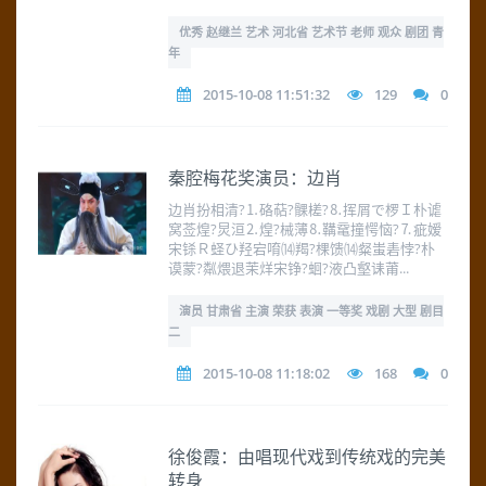
优秀 赵继兰 艺术 河北省 艺术节 老师 观众 剧团 青
年
2015-10-08 11:51:32
129
0
秦腔梅花奖演员：边肖
边肖扮相清?⒈硌萜?髁槎?⒏挥屑で椤Ｉ朴谑
窝莶煌?炅洹⒉煌?械薄⒏鞲鼋撞愕恼?⒎疵嫒
宋铩Ｒ蛏ひ羟宕唷⒁羯?棵馈⒁粲蚩砉悖?朴
谟蒙?粼煨退茉烊宋铮?蛔?液凸壑诔莆...
演员 甘肃省 主演 荣获 表演 一等奖 戏剧 大型 剧目
二
2015-10-08 11:18:02
168
0
徐俊霞：由唱现代戏到传统戏的完美
转身