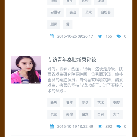
演员
青年
优秀
饰演
安徽省
表演
艺术
宿松县
剧照
黄
2015-10-26 09:26:17
155
0
专访青年秦腔新秀孙筱
时尚，青春，靓丽，很萌，这便是孙筱，陕
西省戏曲研究院秦腔团一位秀面玲珑，纯朴
善良的秦腔演员，自幼喜欢唱歌跳舞，酷爱
戏曲，执著的坚持与追求终于走进了秦腔艺
术的圣殿...
新秀
青年
专访
艺术
秦腔
老师
表演
追求
自己
为了
2015-10-19 13:22:49
392
0