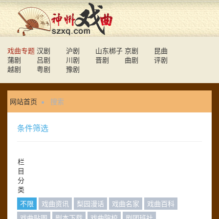
戏曲专题
汉剧
沪剧
山东梆子
京剧
昆曲
蒲剧
吕剧
川剧
晋剧
曲剧
评剧
越剧
粤剧
豫剧
网站首页
搜索
条件筛选
栏
目
分
类
不限
戏曲资讯
梨园漫话
戏曲名家
戏曲百科
戏曲贴图
剧本下载
戏曲院校
剧团班社