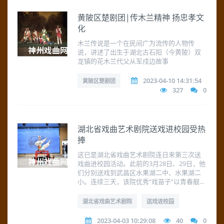
黄陂区楚剧团|传木兰精神 扬忠孝文
化
木兰传说是一个在民间广为流传的人物传
说，讲述了出生于湖北古石阳（今黄陂）双
龙镇的花木兰代父从军戍边故事
2023-04-10 14:31:54
黄陂区楚剧团
327
0
湖北省戏曲艺术剧院送戏进校园受热
捧
这已是湖北省戏曲艺术剧院连日来第三次送
戏曲进校园活动。此前的3月28日、29日，他
们分别送戏到武昌区水果湖二中、水果湖二
小。连续三天，该院优秀“戏苗子”以青春靓...
湖北省戏曲艺术剧院
送戏进校园
2023-04-03 10:29:08
40
0