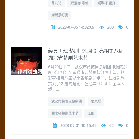
寻儿记
双玉蝉·悲蝉
蝴蝶杯·藏舟
刘崇景打妻
2023-07-05 14:32:09
200
0
经典再现 楚剧《江姐》亮相第八届
湖北省楚剧艺术节
6月29日下午，武汉市黄陂区楚剧团排演的楚
剧《江姐》在孝感市云梦剧院倾情上演，精
彩亮相第八届湖北省楚剧艺术节，让戏迷欣
赏到了久违的楚剧红色经典《江姐》全本大
戏，...
武汉市黄陂区楚剧团
第八届
湖北省楚剧艺术节
江姐
2023-07-01 10:15:49
62
0