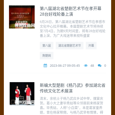
第八届湖北省楚剧艺术节在孝开幕
28台好戏轮番上演
6月26日，第八届湖北省楚剧艺术节在孝感市
文化中心拉开帷幕。本届楚剧艺术节将持续
至7月4日，为期9天时间里，将有28台好戏轮
番上演，为广大戏迷带来视听盛宴
第八届
湖北省楚剧艺术节
开幕
荆楚网
2023-06-27 09:05:45
48
0
新编大型楚剧《杨乃武》参加湖北省
传统文化艺术展演
清末，余杭士子杨乃武应乡试中举，摆宴庆
贺。葛小大之妻毕秀姑等众邻居前来杨家贺
喜。毕秀姑，人称“小白菜”，本是葛家童养
媳，曾在杨家帮佣，与杨乃武早有情愫，碍