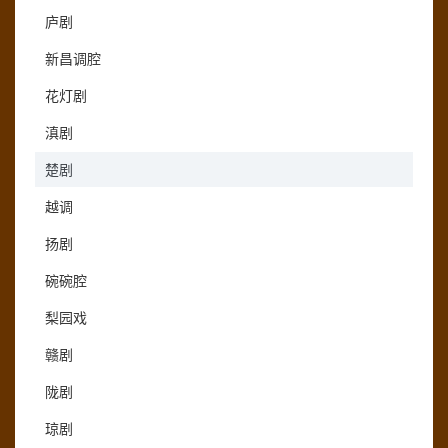
庐剧
新昌调腔
花灯剧
滇剧
楚剧
越调
扬剧
碗碗腔
梨园戏
赣剧
陇剧
琼剧