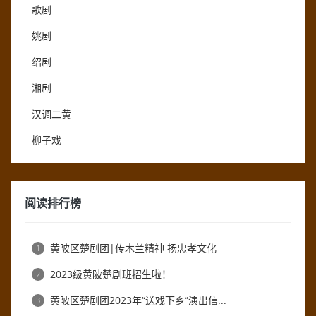
歌剧
姚剧
绍剧
湘剧
汉调二黄
柳子戏
阅读排行榜
黄陂区楚剧团|传木兰精神 扬忠孝文化
1
2023级黄陂楚剧班招生啦！
2
黄陂区楚剧团2023年“送戏下乡”演出信...
3