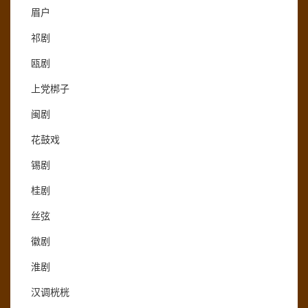
眉户
祁剧
瓯剧
上党梆子
闽剧
花鼓戏
锡剧
桂剧
丝弦
徽剧
淮剧
汉调桄桄