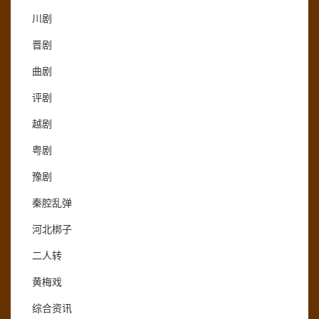
川剧
晋剧
曲剧
评剧
越剧
粤剧
豫剧
秦腔乱弹
河北梆子
二人转
黄梅戏
综合资讯