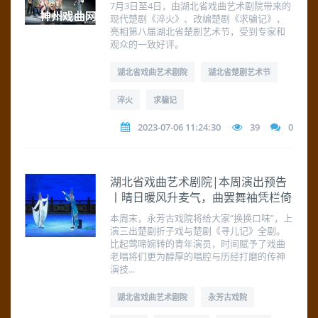
7月3日至4日，由湖北省戏曲艺术剧院带来的
现代楚剧《淬火》、改编楚剧《求骗记》，
亮相第八届湖北省楚剧艺术节，受到专家和
观众的一致好评。
湖北省戏曲艺术剧院
湖北省楚剧艺术节
淬火
求骗记
2023-07-06 11:24:30
39
0
湖北省戏曲艺术剧院|本周演出预告
丨晴日暖风升麦气，曲罢舞袖凭栏倚
本周末，永芳古戏院将给大家“换换口味”，上
演三出楚剧折子戏与楚剧《寻儿记》全剧。
比起莺啼婉转的青年演员，时间赋予了戏曲
老唱将们更为醇厚的唱腔与历经打磨的传神
演技...
湖北省戏曲艺术剧院
永芳古戏院