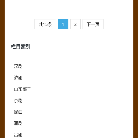
共15条
1
2
下一页
栏目索引
汉剧
沪剧
山东梆子
京剧
昆曲
蒲剧
吕剧