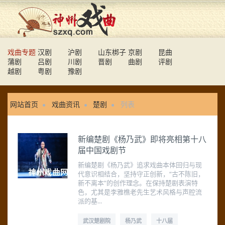
戏曲专题
汉剧
沪剧
山东梆子
京剧
昆曲
蒲剧
吕剧
川剧
晋剧
曲剧
评剧
越剧
粤剧
豫剧
网站首页
戏曲资讯
楚剧
列表
新编楚剧《杨乃武》即将亮相第十八
届中国戏剧节
新编楚剧《杨乃武》追求戏曲本体回归与现
代意识相结合，坚持守正创新，“古不陈旧，
新不离本”的创作理念。在保持楚剧表演特
色，尤其是李雅樵老先生艺术风格与声腔流
派的基...
武汉楚剧院
杨乃武
十八届