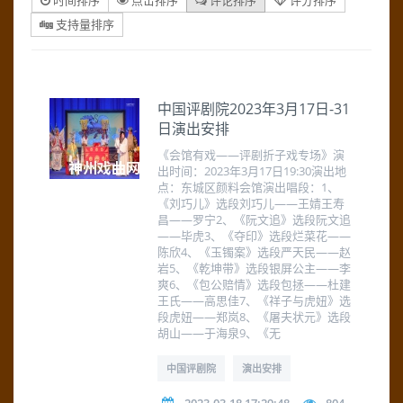
时间排序
点击排序
评论排序
评分排序
支持量排序
中国评剧院2023年3月17日-31
日演出安排
《会馆有戏——评剧折子戏专场》演
出时间：2023年3月17日19:30演出地
点：东城区颜料会馆演出唱段：1、
《刘巧儿》选段刘巧儿——王婧王寿
昌——罗宁2、《阮文追》选段阮文追
——毕虎3、《夺印》选段烂菜花——
陈欣4、《玉镯案》选段严天民——赵
岩5、《乾坤带》选段银屏公主——李
爽6、《包公赔情》选段包拯——杜建
王氏——高思佳7、《祥子与虎妞》选
段虎妞——郑岚8、《屠夫状元》选段
胡山——于海泉9、《无
中国评剧院
演出安排