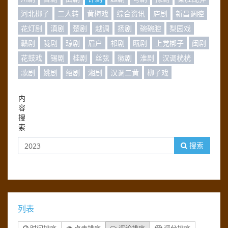
河北梆子
二人转
黄梅戏
综合资讯
庐剧
新昌调腔
花灯剧
滇剧
楚剧
越调
扬剧
碗碗腔
梨园戏
赣剧
陇剧
琼剧
眉户
祁剧
瓯剧
上党梆子
闽剧
花鼓戏
锡剧
桂剧
丝弦
徽剧
淮剧
汉调桄桄
歌剧
姚剧
绍剧
湘剧
汉调二黄
柳子戏
内
容
搜
索
搜索
列表