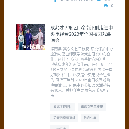
2023-03-18 17:29:48
804
0
成兆才评剧团|滦南评剧走进中
央电视台2023年全国校园戏曲
晚会
滦南县“冀东文艺三枝花”研究保护中心
应邀与唐山师范学院戏曲研究中心合
作，创排了《花开四季情意绵》和
《铁肩少年》两部作品，在4月8日至4
月9日参加中央电视台教育频道《一堂
好戏》栏目，此次是中央电视台组织
的“风华正当时”2023年全国校园戏曲
晚会活动。研保中心参加此次活动共
有10人，并担任主要角色及乐队打击
乐
成兆才评剧团
冀东文艺三枝花
花开四季情意绵
铁肩少年