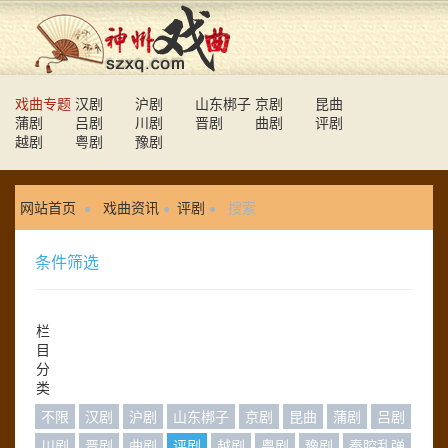
戏曲专题
汉剧
沪剧
山东梆子
京剧
昆曲
蒲剧
吕剧
川剧
晋剧
曲剧
评剧
越剧
粤剧
豫剧
网站首页
戏曲资讯
评剧
搜索
条件筛选
栏
目
分
类
不限
汉剧
沪剧
山东梆子
京剧
昆曲
蒲剧
吕剧
川剧
晋剧
曲剧
评剧
越剧
粤剧
豫剧
秦腔乱弹